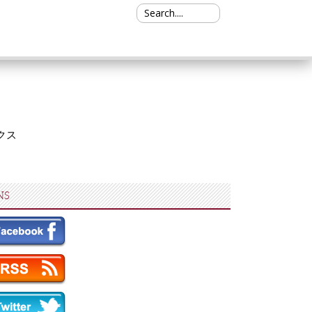
Search for:
クス
NS